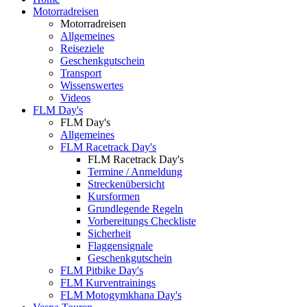
Motorradreisen
Motorradreisen
Allgemeines
Reiseziele
Geschenkgutschein
Transport
Wissenswertes
Videos
FLM Day's
FLM Day's
Allgemeines
FLM Racetrack Day's
FLM Racetrack Day's
Termine / Anmeldung
Streckenübersicht
Kursformen
Grundlegende Regeln
Vorbereitungs Checkliste
Sicherheit
Flaggensignale
Geschenkgutschein
FLM Pitbike Day's
FLM Kurventrainings
FLM Motogymkhana Day's