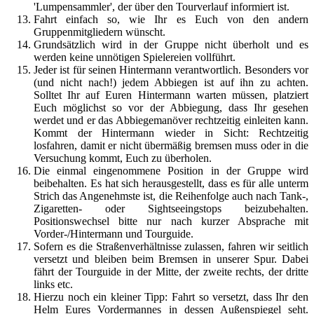
'Lumpensammler', der über den Tourverlauf informiert ist.
Fahrt einfach so, wie Ihr es Euch von den andern
Gruppenmitgliedern wünscht.
Grundsätzlich wird in der Gruppe nicht überholt und es
werden keine unnötigen Spielereien vollführt.
Jeder ist für seinen Hintermann verantwortlich. Besonders vor
(und nicht nach!) jedem Abbiegen ist auf ihn zu achten.
Solltet Ihr auf Euren Hintermann warten müssen, platziert
Euch möglichst so vor der Abbiegung, dass Ihr gesehen
werdet und er das Abbiegemanöver rechtzeitig einleiten kann.
Kommt der Hintermann wieder in Sicht: Rechtzeitig
losfahren, damit er nicht übermäßig bremsen muss oder in die
Versuchung kommt, Euch zu überholen.
Die einmal eingenommene Position in der Gruppe wird
beibehalten. Es hat sich herausgestellt, dass es für alle unterm
Strich das Angenehmste ist, die Reihenfolge auch nach Tank-,
Zigaretten- oder Sightseeingstops beizubehalten.
Positionswechsel bitte nur nach kurzer Absprache mit
Vorder-/Hintermann und Tourguide.
Sofern es die Straßenverhältnisse zulassen, fahren wir seitlich
versetzt und bleiben beim Bremsen in unserer Spur. Dabei
fährt der Tourguide in der Mitte, der zweite rechts, der dritte
links etc.
Hierzu noch ein kleiner Tipp: Fahrt so versetzt, dass Ihr den
Helm Eures Vordermannes in dessen Außenspiegel seht.