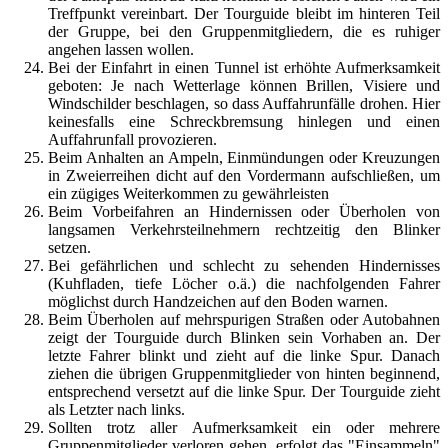
Treffpunkt vereinbart. Der Tourguide bleibt im hinteren Teil
der Gruppe, bei den Gruppenmitgliedern, die es ruhiger
angehen lassen wollen.
Bei der Einfahrt in einen Tunnel ist erhöhte Aufmerksamkeit
geboten: Je nach Wetterlage können Brillen, Visiere und
Windschilder beschlagen, so dass Auffahrunfälle drohen. Hier
keinesfalls eine Schreckbremsung hinlegen und einen
Auffahrunfall provozieren.
Beim Anhalten an Ampeln, Einmündungen oder Kreuzungen
in Zweierreihen dicht auf den Vordermann aufschließen, um
ein zügiges Weiterkommen zu gewährleisten
Beim Vorbeifahren an Hindernissen oder Überholen von
langsamen Verkehrsteilnehmern rechtzeitig den Blinker
setzen.
Bei gefährlichen und schlecht zu sehenden Hindernisses
(Kuhfladen, tiefe Löcher o.ä.) die nachfolgenden Fahrer
möglichst durch Handzeichen auf den Boden warnen.
Beim Überholen auf mehrspurigen Straßen oder Autobahnen
zeigt der Tourguide durch Blinken sein Vorhaben an. Der
letzte Fahrer blinkt und zieht auf die linke Spur. Danach
ziehen die übrigen Gruppenmitglieder von hinten beginnend,
entsprechend versetzt auf die linke Spur. Der Tourguide zieht
als Letzter nach links.
Sollten trotz aller Aufmerksamkeit ein oder mehrere
Gruppenmitglieder verloren gehen, erfolgt das "Einsammeln"