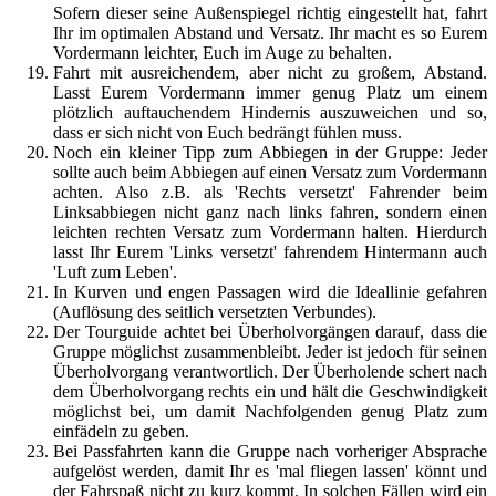
Sofern dieser seine Außenspiegel richtig eingestellt hat, fahrt
Ihr im optimalen Abstand und Versatz. Ihr macht es so Eurem
Vordermann leichter, Euch im Auge zu behalten.
Fahrt mit ausreichendem, aber nicht zu großem, Abstand.
Lasst Eurem Vordermann immer genug Platz um einem
plötzlich auftauchendem Hindernis auszuweichen und so,
dass er sich nicht von Euch bedrängt fühlen muss.
Noch ein kleiner Tipp zum Abbiegen in der Gruppe: Jeder
sollte auch beim Abbiegen auf einen Versatz zum Vordermann
achten. Also z.B. als 'Rechts versetzt' Fahrender beim
Linksabbiegen nicht ganz nach links fahren, sondern einen
leichten rechten Versatz zum Vordermann halten. Hierdurch
lasst Ihr Eurem 'Links versetzt' fahrendem Hintermann auch
'Luft zum Leben'.
In Kurven und engen Passagen wird die Ideallinie gefahren
(Auflösung des seitlich versetzten Verbundes).
Der Tourguide achtet bei Überholvorgängen darauf, dass die
Gruppe möglichst zusammenbleibt. Jeder ist jedoch für seinen
Überholvorgang verantwortlich. Der Überholende schert nach
dem Überholvorgang rechts ein und hält die Geschwindigkeit
möglichst bei, um damit Nachfolgenden genug Platz zum
einfädeln zu geben.
Bei Passfahrten kann die Gruppe nach vorheriger Absprache
aufgelöst werden, damit Ihr es 'mal fliegen lassen' könnt und
der Fahrspaß nicht zu kurz kommt. In solchen Fällen wird ein