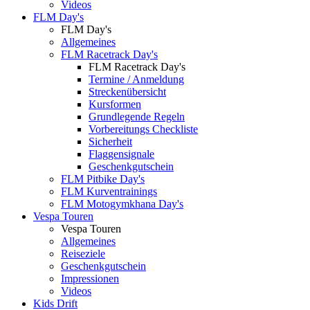
Videos
FLM Day's
FLM Day's
Allgemeines
FLM Racetrack Day's
FLM Racetrack Day's
Termine / Anmeldung
Streckenübersicht
Kursformen
Grundlegende Regeln
Vorbereitungs Checkliste
Sicherheit
Flaggensignale
Geschenkgutschein
FLM Pitbike Day's
FLM Kurventrainings
FLM Motogymkhana Day's
Vespa Touren
Vespa Touren
Allgemeines
Reiseziele
Geschenkgutschein
Impressionen
Videos
Kids Drift