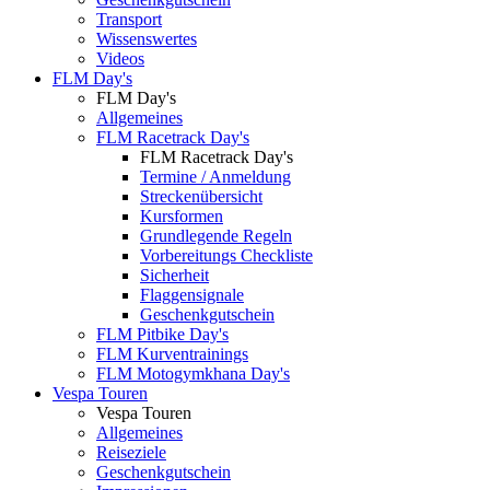
Transport
Wissenswertes
Videos
FLM Day's
FLM Day's
Allgemeines
FLM Racetrack Day's
FLM Racetrack Day's
Termine / Anmeldung
Streckenübersicht
Kursformen
Grundlegende Regeln
Vorbereitungs Checkliste
Sicherheit
Flaggensignale
Geschenkgutschein
FLM Pitbike Day's
FLM Kurventrainings
FLM Motogymkhana Day's
Vespa Touren
Vespa Touren
Allgemeines
Reiseziele
Geschenkgutschein