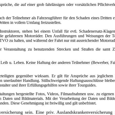
sprüche, die auf einer grob fahrlässigen oder vorsätzlichen Pflichtv
ch der Teilnehmer als Fahrzeugführer für den Schaden eines Dritten ersa
itten in vollem Umfang freizustellen.
nstruktoren, stehen bei einem Unfall für evtl. Schadenersatz-Klag
die gefahrenen Motorräder. Den Ausführungen und Weisungen der Tour
r STVO zu halten, und während der Fahrt nur mit ausreichender Motorra
er Veranstaltung zu benutzenden Strecken und Straßen die samt Z
Leib u. Leben. Keine Haftung der anderen Teilnehmer (Bewerber, Fahr
teiligten gegenüber wirksam. Er gilt für Ansprüche aus jeglichem 
en unerlaubter Handlung. Stillschweigende Haftungsausschlüsse bleibe
talter und ihrer Erfüllungsgehilfen sowie ihrer Tourguides.
taltungen hergestellte Fotos, Videos, Filmaufnahmen usw. zu eigen
en Daten und Bildmaterials. Mit der Verarbeitung der Daten und Bild
nden. Diese Genehmigung ist freiwillig und gilt unbefristet.
ersicherung sein. Eine priv. Auslandskrankenversicherung i