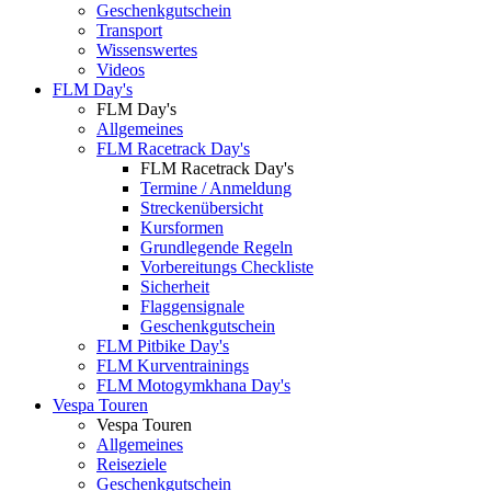
Geschenkgutschein
Transport
Wissenswertes
Videos
FLM Day's
FLM Day's
Allgemeines
FLM Racetrack Day's
FLM Racetrack Day's
Termine / Anmeldung
Streckenübersicht
Kursformen
Grundlegende Regeln
Vorbereitungs Checkliste
Sicherheit
Flaggensignale
Geschenkgutschein
FLM Pitbike Day's
FLM Kurventrainings
FLM Motogymkhana Day's
Vespa Touren
Vespa Touren
Allgemeines
Reiseziele
Geschenkgutschein