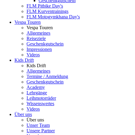
Geschenkgutschein
FLM Pitbike Day's
FLM Kurventrainings
FLM Motogymkhana Day's
Vespa Touren
Vespa Touren
Allgemeines
Reiseziele
Geschenkgutschein
Impressionen
Videos
Kids Drift
Kids Drift
Allgemeines
Termine / Anmeldung
Geschenkgutschein
Academy
Lehrgänge
Leihmotorräder
Wissenswertes
Videos
Über uns
Über uns
Unser Team
Unsere Partner