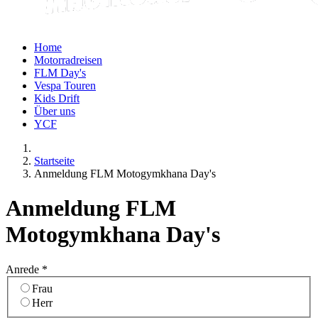
Home
Motorradreisen
FLM Day's
Vespa Touren
Kids Drift
Über uns
YCF
Startseite
Anmeldung FLM Motogymkhana Day's
Anmeldung FLM
Motogymkhana Day's
Anrede
*
Frau
Herr