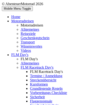
© AbenteuerMotorrad 2026
Mobile Menu Toggle
Home
Motorradreisen
Motorradreisen
Allgemeines
Reiseziele
Geschenkgutschein
Transport
Wissenswertes
Videos
FLM Day's
FLM Day's
Allgemeines
FLM Racetrack Day's
FLM Racetrack Day's
Termine / Anmeldung
Streckenübersicht
Kursformen
Grundlegende Regeln
Vorbereitungs Checkliste
Sicherheit
Flaggensignale